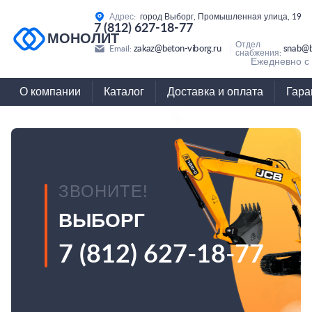
Адрес:
город Выборг, Промышленная улица, 19
7 (812) 627-18-77
МОНОЛИТ
Отдел
zakaz@beton-viborg.ru
snab@b
Email:
снабжения:
Ежедневно с 
О компании
Каталог
Доставка и оплата
Гара
ЗВОНИТЕ!
ВЫБОРГ
7 (812) 627-18-77