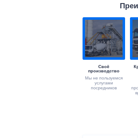
Преи
Своё
К
производство
Мы не пользуемся
услугами
посредников
пр
в