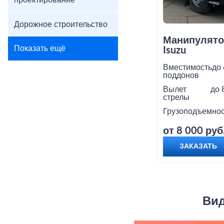
проектирование
Дорожное строительство
Манипулято
Показать ещё
Isuzu
Вместимость
до 
поддонов
Вылет
до 
стрелы
Грузоподъемнос
от 8 000 руб
ЗАКАЗАТЬ
Вид