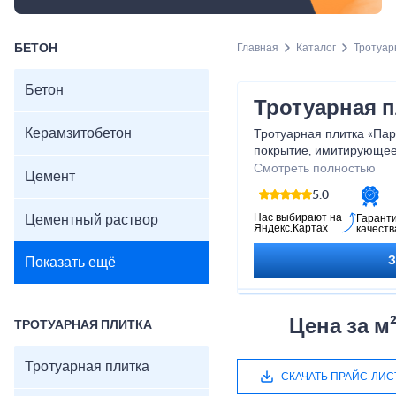
БЕТОН
Главная
Каталог
Тротуар
Бетон
Тротуарная п
Керамзитобетон
Тротуарная плитка «Пар
покрытие, имитирующее 
Благодаря аккуратной г
Смотреть полностью
Цемент
фактуре она придаёт т
5.0
вид. Плитка устойчива к
нагрузкам, не выцветает
Нас выбирают на
Цементный раствор
Гарант
Яндекс.Картах
качеств
гармонично смотрится во
пешеходных дорожках, 
Показать ещё
уюта.
Харак
Цена за м
ТРОТУАРНАЯ ПЛИТКА
Размер: 300×300×60
Толщина: 40–80 мм
Тротуарная плитка
Материал: вибропрес
СКАЧАТЬ ПРАЙС-ЛИС
Прочность: ≥30 МПа