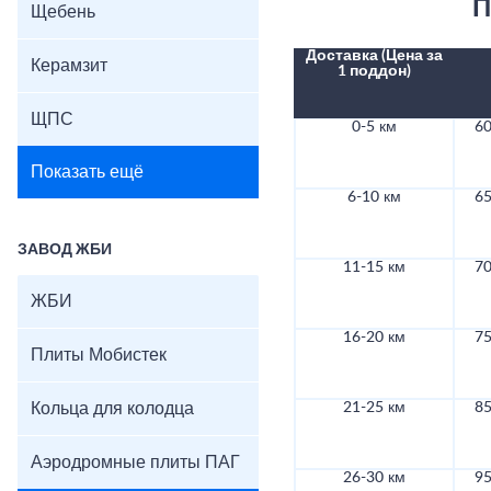
П
Щебень
Доставка (Цена за
Керамзит
1 поддон)
ЩПС
0-5 км
60
Показать ещё
6-10 км
65
ЗАВОД ЖБИ
11-15 км
70
ЖБИ
16-20 км
75
Плиты Мобистек
Кольца для колодца
21-25 км
85
Аэродромные плиты ПАГ
26-30 км
95