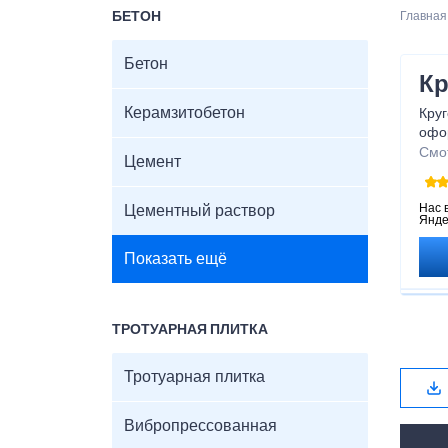
БЕТОН
Главная
Бетон
Кр
Керамзитобетон
Круг
офо
форм
Смо
Цемент
рад
выра
исти
Нас 
Цементный раствор
Янде
под
инди
Показать ещё
Ф
ТРОТУАРНАЯ ПЛИТКА
Т
М
Тротуарная плитка
П
М
Вибропрессованная
Ц