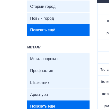
П
Старый город
Новый город
Т
Показать ещё
Тр
МЕТАЛЛ
Металлопрокат
Троту
Профнастил
Троту
Штакетник
Трот
Арматура
Показать ещё
Трот