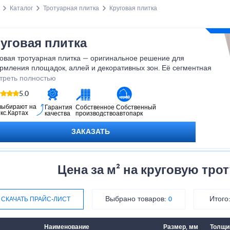
Каталог
Тротуарная плитка
Круговая плитка
уговая плитка
овая тротуарная плитка
— оригинальное решение для
рмления площадок, аллей и декоративных зон. Её сегментная
а позволяет создавать красивые орнаменты, круги и
треть полностью
иальные узоры, придавая пространству гармонию и
5.0
зительность. Плитка прочная, устойчива к морозу, влаге и
ранию, не теряет цвета со временем. Круговая укладка отлично
выбирают на
Гарантия
Собственное
Собственный
кс.Картах
качества
производство
автопарк
ходит для ландшафтного дизайна и подчёркивает
видуальность участка.
ЗАКАЗАТЬ
Характеристики:
орма: радиальная, сегментная
Цена за м² на круговую тро
олщина: 40–80 мм
атериал: вибропрессованный бетон
рочность: ≥30 МПа
Выбрано товаров:
Итого
СКАЧАТЬ ПРАЙС-ЛИСТ
0
орозостойкость: F200
вета: серый, красный, коричневый, графит
Наименование
Размер, мм
Толщи