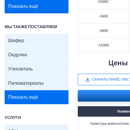
А500С
Показать ещё
А600
МЫ ТАКЖЕ ПОСТАВЛЯЕМ
А800
Шифер
А1000
Ондулин
Цены 
Утеплитель
СКАЧАТЬ ПРАЙС-ЛИС
Пиломатериалы
Показать ещё
Наимен
УСЛУГИ
Арматура композитная 