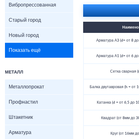
Вибропрессованная
Старый город
Наимено
Новый город
Арматура А3 (d= от 8 до 
Показать ещё
Арматура А1 (d= от 6 до 
Сетка сварная (
МЕТАЛЛ
Металлопрокат
Балка двутавровая (h = от 10
Профнастил
Катанка (d = от 6,5 до 1
Штакетник
Квадрат (от 8мм до 30
Арматура
Круг (от 16мм до