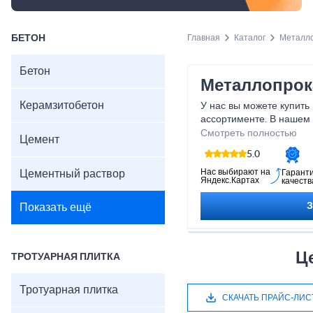
БЕТОН
Главная
Каталог
Металл
Бетон
Металлопрок
Керамзитобетон
У нас вы можете купить
ассортименте. В нашем
следующий сортамент д
Смотреть полностью
Цемент
балка двутавровая, катан
5.0
проволока, швеллер.
Нас выбирают на
Цементный раствор
Гарант
Яндекс.Картах
качеств
Показать ещё
Ц
ТРОТУАРНАЯ ПЛИТКА
Тротуарная плитка
СКАЧАТЬ ПРАЙС-ЛИС