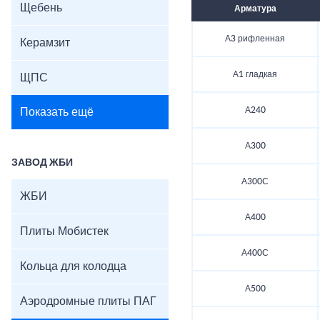
Щебень
Арматура
А3 рифленная
Керамзит
А1 гладкая
ЩПС
А240
Показать ещё
А300
ЗАВОД ЖБИ
А300С
ЖБИ
А400
Плиты Мобистек
А400С
Кольца для колодца
А500
Аэродромные плиты ПАГ