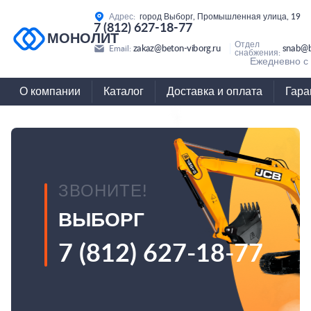
Адрес:
город Выборг, Промышленная улица, 19
7 (812) 627-18-77
МОНОЛИТ
Отдел
zakaz@beton-viborg.ru
snab@b
Email:
снабжения:
Ежедневно с 
О компании
Каталог
Доставка и оплата
Гара
ЗВОНИТЕ!
ВЫБОРГ
7 (812) 627-18-77