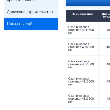
проектирование
Дорожное строительство
Наименование
Диам
Ств
Показать ещё
Свая винтовая
стальная 48х1500
48
мм
Свая винтовая
стальная 48х2000
48
мм
Свая винтовая
стальная 48х2500
48
мм
Свая винтовая
стальная 48х3000
48
мм
Свая винтовая
стальная 48х3500
48
мм