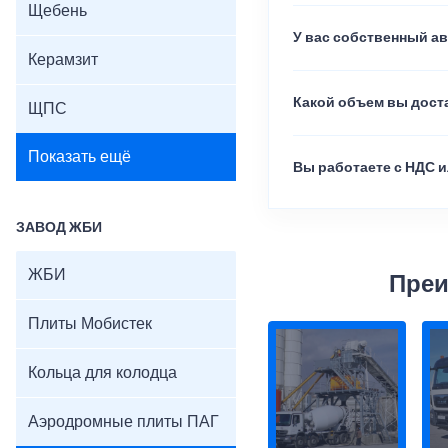
Щебень
У вас собственный а
Керамзит
Какой объем вы доста
ЩПС
Показать ещё
Вы работаете с НДС и
ЗАВОД ЖБИ
ЖБИ
Преи
Плиты Мобистек
Кольца для колодца
Аэродромные плиты ПАГ