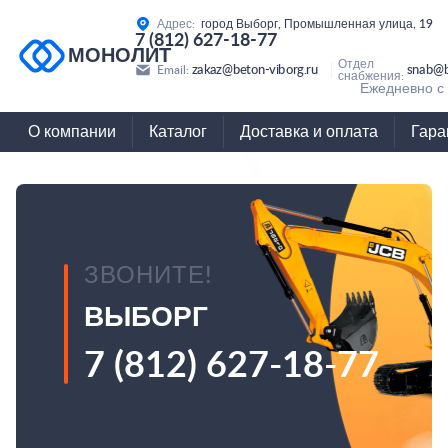
Адрес:
город Выборг, Промышленная улица, 19
7 (812) 627-18-77
МОНОЛИТ
Отдел
zakaz@beton-viborg.ru
snab@b
Email:
снабжения:
Ежедневно с 
О компании
Каталог
Доставка и оплата
Гара
ЗВОНИТЕ!
ВЫБОРГ
7 (812) 627-18-77