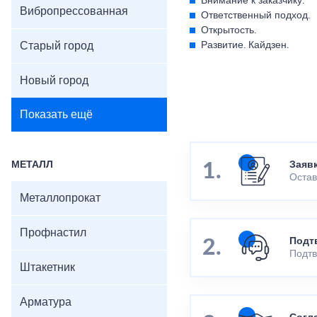
Внимание к заказчику.
Вибропрессованная
Ответственный подход.
Открытость.
Старый город
Развитие. Кайдзен.
Новый город
Показать ещё
МЕТАЛЛ
Заяв
Остав
Металлопрокат
Профнастил
Подт
Подтв
Штакетник
Арматура