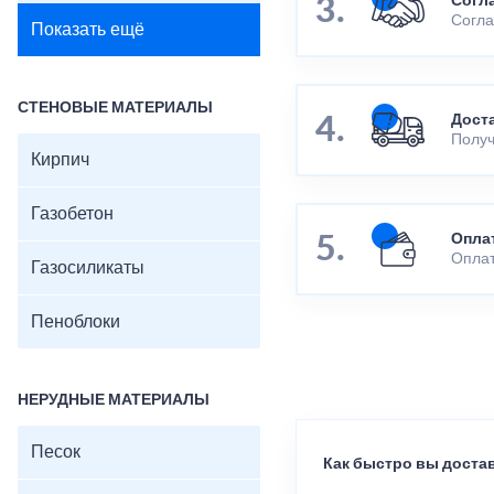
Согл
Согла
Показать ещё
СТЕНОВЫЕ МАТЕРИАЛЫ
Дост
Получ
Кирпич
Газобетон
Опла
Оплат
Газосиликаты
Пеноблоки
НЕРУДНЫЕ МАТЕРИАЛЫ
Песок
Как быстро вы достав