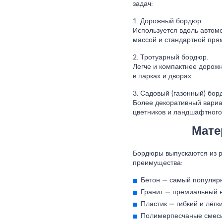
задач:
1. Дорожный бордюр.
Используется вдоль автом
массой и стандартной пря
2. Тротуарный бордюр.
Легче и компактнее дорож
в парках и дворах.
3. Садовый (газонный) бор
Более декоративный вариан
цветников и ландшафтного
Мате
Бордюры выпускаются из р
преимущества:
Бетон
— самый популярны
Гранит
— премиальный ва
Пластик
— гибкий и лёгк
Полимерпесчаные смес