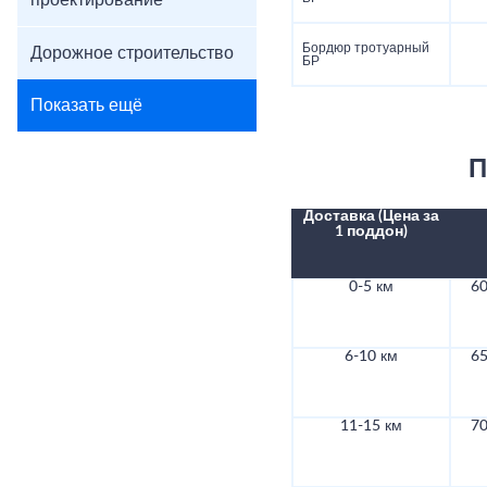
проектирование
Бордюр тротуарный
Дорожное строительство
БР
Показать ещё
П
Доставка (Цена за
1 поддон)
0-5 км
60
6-10 км
65
11-15 км
70