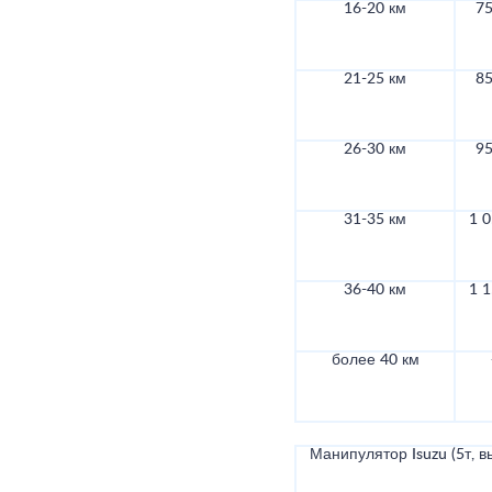
16-20 км
75
21-25 км
85
26-30 км
95
31-35 км
1 0
36-40 км
1 1
более 40 км
Манипулятор Isuzu (5т, в