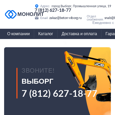
Адрес:
город Выборг, Промышленная улица, 19
7 (812) 627-18-77
МОНОЛИТ
Отдел
zakaz@beton-viborg.ru
snab@b
Email:
снабжения:
Ежедневно с 
О компании
Каталог
Доставка и оплата
Гара
ЗВОНИТЕ!
ВЫБОРГ
7 (812) 627-18-77