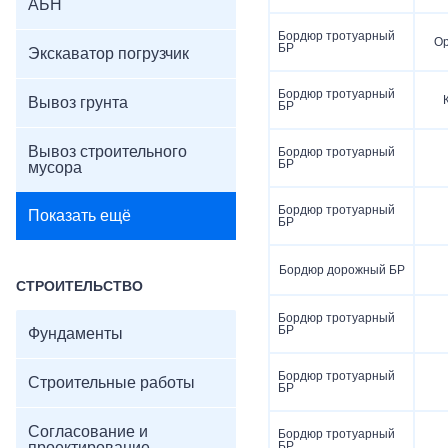
АБН
Бордюр тротуарный
О
БР
Экскаватор погрузчик
Бордюр тротуарный
Вывоз грунта
БР
Вывоз строительного
Бордюр тротуарный
БР
мусора
Бордюр тротуарный
Показать ещё
БР
Бордюр дорожный БР
СТРОИТЕЛЬСТВО
Бордюр тротуарный
БР
Фундаменты
Бордюр тротуарный
Строительные работы
БР
Согласование и
Бордюр тротуарный
БР