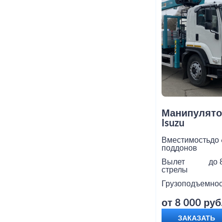
Манипулято
Isuzu
Вместимость
до 
поддонов
Вылет
до 
стрелы
Грузоподъемнос
от 8 000 руб
ЗАКАЗАТЬ