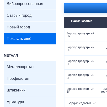
Вибропрессованная
Старый город
Наименование
Новый город
Бордюр тротуарный
БР
Показать ещё
Бордюр тротуарный
БР
МЕТАЛЛ
Бордюр тротуарный
БР
Металлопрокат
Бордюр тротуарный
БР
Профнастил
Бордюр тротуарный
Тём
Штакетник
БР
кор
Арматура
Бордюр садовый БР