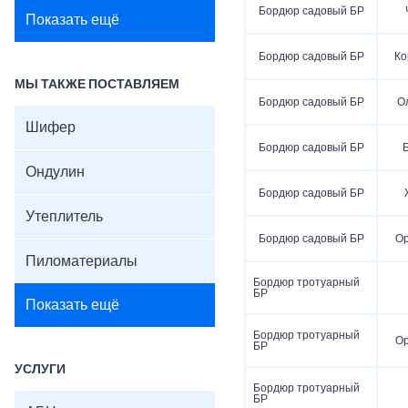
Бордюр садовый БР
Показать ещё
Бордюр садовый БР
Ко
МЫ ТАКЖЕ ПОСТАВЛЯЕМ
Бордюр садовый БР
О
Шифер
Бордюр садовый БР
Ондулин
Бордюр садовый БР
Утеплитель
Бордюр садовый БР
О
Пиломатериалы
Бордюр тротуарный
БР
Показать ещё
Бордюр тротуарный
О
БР
УСЛУГИ
Бордюр тротуарный
БР