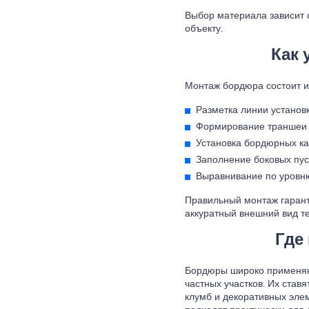
Выбор материала зависит о
объекту.
Как 
Монтаж бордюра состоит и
Разметка линии установк
Формирование траншеи 
Установка бордюрных ка
Заполнение боковых пус
Выравнивание по уровню
Правильный монтаж гаранти
аккуратный внешний вид т
Где
Бордюры широко применяют
частных участков. Их ставя
клумб и декоративных эле