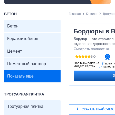
БЕТОН
Главная
Каталог
Тротуар
Бетон
Бордюры в 
Керамзитобетон
Бордюр — это строител
отделения дорожного по
других зон. Он выполняе
Смотреть полностью
Цемент
важную функциональную
5.0
покрытия, предотвращае
обеспечивает аккуратны
Нас выбирают на
Цементный раствор
Гарант
Яндекс.Картах
качеств
Благодаря бордюрам пр
структурированным и б
Показать ещё
ТРОТУАРНАЯ ПЛИТКА
Тротуарная плитка
СКАЧАТЬ ПРАЙС-ЛИС