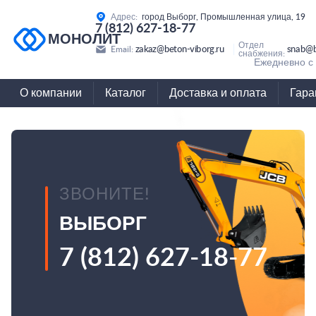
Адрес:
город Выборг, Промышленная улица, 19
7 (812) 627-18-77
МОНОЛИТ
Отдел
zakaz@beton-viborg.ru
snab@b
Email:
снабжения:
Ежедневно с 
О компании
Каталог
Доставка и оплата
Гара
ЗВОНИТЕ!
ВЫБОРГ
7 (812) 627-18-77