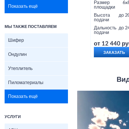
Размер
6x
Показать ещё
площадки
Высота
до 2
подачи
МЫ ТАКЖЕ ПОСТАВЛЯЕМ
Дальность
до 2
подачи
Шифер
от 12 440 ру
ЗАКАЗАТЬ
Ондулин
Утеплитель
Вид
Пиломатериалы
Показать ещё
УСЛУГИ