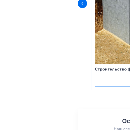
Строительство 
Ос
Наш спе