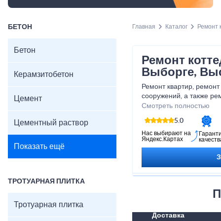
БЕТОН
Главная
Каталог
Ремонт 
Бетон
Ремонт котте
Выборге, Вы
Керамзитобетон
Ремонт квартир, ремонт
сооружений, а также ре
Цемент
не одно и то же, хотя и 
Смотреть полностью
Большинство из них вед
5.0
Цементный раствор
или даже одинаковых ма
работы готовы выполнит
Нас выбирают на
Гарант
Яндекс.Картах
качеств
компания «Монолит».
Показать ещё
ТРОТУАРНАЯ ПЛИТКА
П
Тротуарная плитка
Доставка