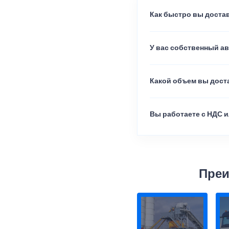
Как быстро вы достав
У вас собственный а
Какой объем вы доста
Вы работаете с НДС и
Преи