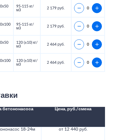
0х50
95-115 кг/
2 179 руб.
м3
0х100
95-115 кг/
2 179 руб.
м3
0х50
120 (±10) кг/
2 464 руб.
м3
0х100
120 (±10) кг/
2 464 руб.
м3
тавки
а бетононасоса
Цена, руб./смена
тононасос 18-24м
от 12 440 руб.