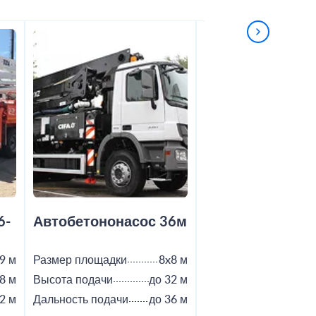
6-
Автобетононасос 36м
Автобетононас
9 м
Размер площадки
8x8 м
Размер площадки
8 м
Высота подачи
до 32 м
Высота подачи
2 м
Дальность подачи
до 36 м
Дальность подачи