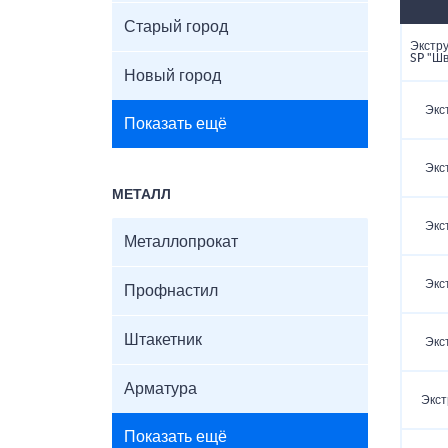
Старый город
Экстр
SP "Шв
Новый город
Экс
Показать ещё
Экс
МЕТАЛЛ
Экс
Металлопрокат
Экс
Профнастил
Штакетник
Экс
Арматура
Экст
Показать ещё