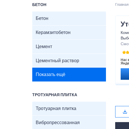
БЕТОН
Главная
Бетон
Ут
Керамзитобетон
Ком
Выб
соо
Смо
Цемент
утеп
хар
Нас 
Цементный раствор
Янде
Показать ещё
ТРОТУАРНАЯ ПЛИТКА
Тротуарная плитка
Вибропрессованная