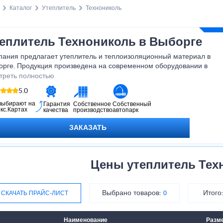
Каталог
Утеплитель
Технониколь
еплитель Технониколь в Выборге
пания предлагает утеплитель и теплоизоляционный материал в
орге. Продукция произведена на современном оборудовании в
тветствие с мировыми стандартами качества. Прежде чем
треть полностью
литель технониколь купить следует ознакомиться с
5.0
актеристиками и особенностями материала.
выбирают на
Гарантия
Собственное
Собственный
кс.Картах
качества
производство
автопарк
ЗАКАЗАТЬ
Цены утеплитель Тех
Выбрано товаров:
Итого
СКАЧАТЬ ПРАЙС-ЛИСТ
0
Наименование
Разм