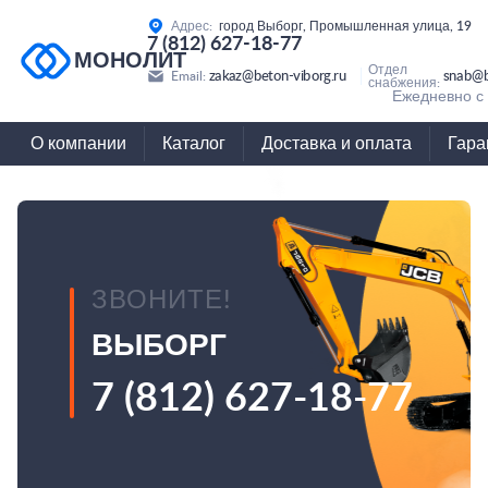
Адрес:
город Выборг, Промышленная улица, 19
7 (812) 627-18-77
МОНОЛИТ
Отдел
zakaz@beton-viborg.ru
snab@b
Email:
снабжения:
Ежедневно с 
О компании
Каталог
Доставка и оплата
Гара
ЗВОНИТЕ!
ВЫБОРГ
7 (812) 627-18-77