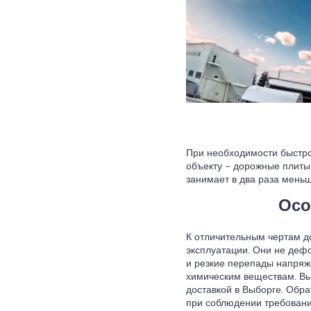
При необходимости быстро
объекту – дорожные плиты
занимает в два раза меньш
Осо
К отличительным чертам д
эксплуатации. Они не деф
и резкие перепады напряж
химическим веществам. Вы
доставкой в Выборге. Обра
при соблюдении требовани