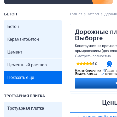
БЕТОН
Главная
Каталог
Дорожн
Бетон
Дорожные пл
Выборге
Керамзитобетон
Конструкция из прочног
армированием (два слоя 
Цемент
соединением в виде спе
Смотреть полностью
Монтаж должен проводи
5.0
Цементный раствор
грунте.
Нас выбирают на
Гарант
Яндекс.Картах
качеств
Показать ещё
ТРОТУАРНАЯ ПЛИТКА
Цены
Тротуарная плитка