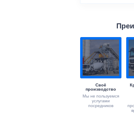
Преи
Своё
К
производство
Мы не пользуемся
услугами
посредников
пр
в