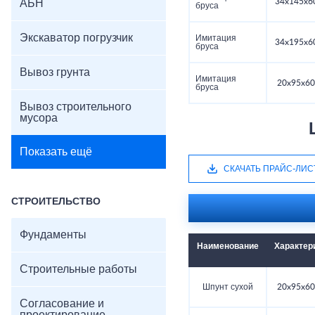
34x145x6
АБН
бруса
Экскаватор погрузчик
Имитация
34x195x6
бруса
Вывоз грунта
Имитация
20x95x60
бруса
Вывоз строительного
мусора
Показать ещё
СКАЧАТЬ ПРАЙС-ЛИС
СТРОИТЕЛЬСТВО
Фундаменты
Наименование
Характер
Строительные работы
Шпунт сухой
20x95x60
Согласование и