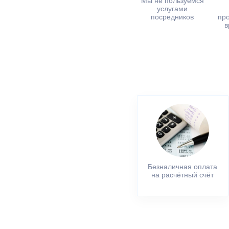
Мы не пользуемся
услугами
посредников
пр
в
Безналичная оплата
на расчётный счёт