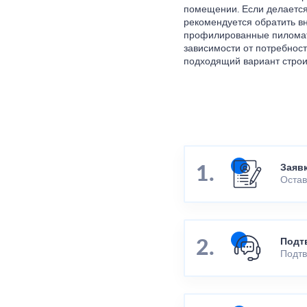
помещении. Если делаетс
рекомендуется обратить 
профилированные пиломат
зависимости от потребност
подходящий вариант строи
Заяв
Остав
Подт
Подтв