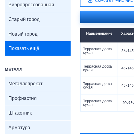
СКАЧАТЬ ПРАЙС-ЛИС
Вибропрессованная
Старый город
Новый город
Наименование
Характ
Показать ещё
Террасная доска
36x145
сухая
Террасная доска
45x145
МЕТАЛЛ
сухая
Металлопрокат
Террасная доска
45x145
сухая
Профнастил
Террасная доска
20x95
сухая
Штакетник
Арматура