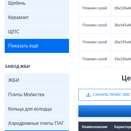
Щебень
Планкен сухой
20x120x6
Керамзит
Планкен сухой
20x145x6
ЩПС
Планкен сухой
20x195x6
Показать ещё
Планкен сухой
33x120x6
ЗАВОД ЖБИ
Це
ЖБИ
Плиты Мобистек
СКАЧАТЬ ПРАЙС-ЛИС
Кольца для колодца
Аэродромные плиты ПАГ
Наименование
Характер