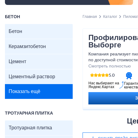
БЕТОН
Главная
Каталог
Пилома
Бетон
Профилирова
Выборге
Керамзитобетон
Компания реализует п
по доступной стоимости
Цемент
выгодные условия доста
Смотреть полностью
Пиломатериалы профил
5.0
Цементный раствор
древесины хвойных пор
Нас выбирают на
Гарант
Яндекс.Картах
качеств
Показать ещё
ТРОТУАРНАЯ ПЛИТКА
Це
Тротуарная плитка