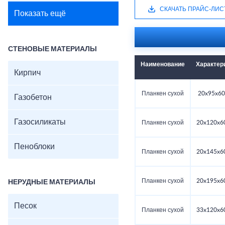
СКАЧАТЬ ПРАЙС-ЛИС
Показать ещё
СТЕНОВЫЕ МАТЕРИАЛЫ
Наименование
Характер
Кирпич
Планкен сухой
20x95x60
Газобетон
Газосиликаты
Планкен сухой
20x120x6
Пеноблоки
Планкен сухой
20x145x6
Планкен сухой
20x195x6
НЕРУДНЫЕ МАТЕРИАЛЫ
Песок
Планкен сухой
33x120x6