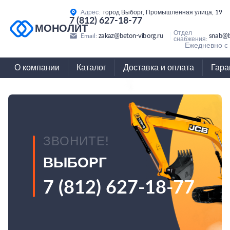
Адрес:
город Выборг, Промышленная улица, 19
7 (812) 627-18-77
МОНОЛИТ
Отдел
zakaz@beton-viborg.ru
snab@b
Email:
снабжения:
Ежедневно с 
О компании
Каталог
Доставка и оплата
Гара
ЗВОНИТЕ!
ВЫБОРГ
7 (812) 627-18-77