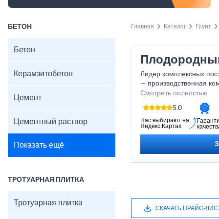
БЕТОН
Главная
Каталог
Грунт
Бетон
Плодородный
Керамзитобетон
Лидер комплексных пос
— производственная ко
предлагает решения для
Смотреть полностью
Цемент
5.0
Нас выбирают на
Цементный раствор
Гарант
Яндекс.Картах
качеств
Показать ещё
ТРОТУАРНАЯ ПЛИТКА
Тротуарная плитка
СКАЧАТЬ ПРАЙС-ЛИС