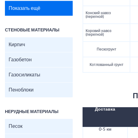
Показать ещё
Конский навоз
(перегной)
СТЕНОВЫЕ МАТЕРИАЛЫ
Коровий навоз
(перегной)
Кирпич
Пескогрунт
Газобетон
Котлованный грунт
Газосиликаты
Пеноблоки
П
Доставка
НЕРУДНЫЕ МАТЕРИАЛЫ
Песок
0-5 км