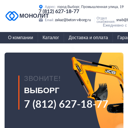
Адрес:
город Выборг, Промышленная улица, 19
7 (812) 627-18-77
МОНОЛИТ
Отдел
zakaz@beton-viborg.ru
snab@b
Email:
снабжения:
Ежедневно с 
О компании
Каталог
Доставка и оплата
Гара
ЗВОНИТЕ!
ВЫБОРГ
7 (812) 627-18-77