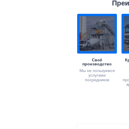
Преи
Своё
К
производство
Мы не пользуемся
услугами
посредников
пр
в