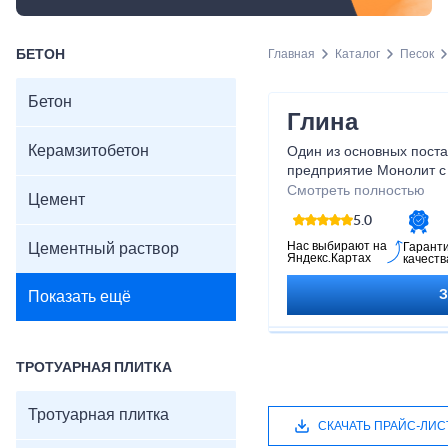
БЕТОН
Главная
Каталог
Песок
Бетон
Глина
Керамзитобетон
Один из основных пост
предприятие Монолит с
для частников и крупны
Смотреть полностью
Цемент
5.0
Нас выбирают на
Цементный раствор
Гарант
Яндекс.Картах
качеств
Показать ещё
ТРОТУАРНАЯ ПЛИТКА
Тротуарная плитка
СКАЧАТЬ ПРАЙС-ЛИС