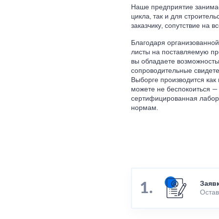
Наше предприятие занимае
цикла, так и для строител
заказчику, сопутствие на в
Благодаря организованной
листы на поставляемую пр
вы обладаете возможностью
сопроводительные свидете
Выборге производится как в
можете не беспокоиться —
сертифицированная лабора
нормам.
Заяв
Остав