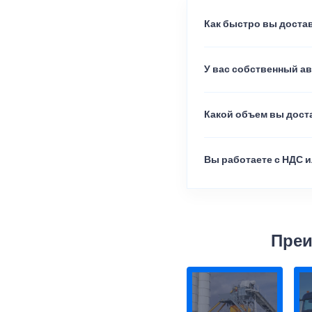
Как быстро вы достав
У вас собственный а
Какой объем вы доста
Вы работаете с НДС и
Преи