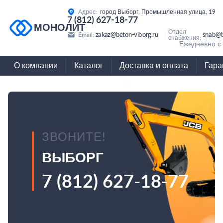
Адрес:
город Выборг, Промышленная улица, 19
7 (812) 627-18-77
МОНОЛИТ
Отдел
zakaz@beton-viborg.ru
snab@b
Email:
снабжения:
Ежедневно с 
О компании
Каталог
Доставка и оплата
Гара
ЗВОНИТЕ!
ВЫБОРГ
7 (812) 627-18-77